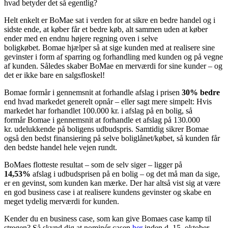
hvad betyder det så egentlig?
Helt enkelt er
BoMae
sat i verden for at sikre en bedre handel og i
sidste ende, at køber får et bedre køb, alt sammen uden at køber
ender med en endnu højere regning oven i selve
boligkøbet.
Bomae
hjælper så at sige kunden med at realisere sine
gevinster i form af sparring og forhandling med kunden og på
vegne
af
kunden
.
S
åledes
skaber
BoMae
en merværdi for sine kunder – og
det er ikke bare en salgsfloskel!
Bomae
formår i gennemsnit at forhandle afslag i prisen
30% bedre
end hvad markedet generelt opnår – eller sagt mere simpelt: Hvis
markedet har forhandlet 100.000 kr. i afslag på en bolig, så
formår
Bomae
i gennemsnit at forhandle et afslag på 130.000
kr.
udelukkende på boligens udbudspris.
Samtidig sikrer Bomae
også den bedst finansiering på selve boliglånet/købet, så kunden får
den bedste handel hele vejen rundt.
BoMaes
flottest
e
resultat – som de selv siger – ligger på
14,53%
afslag i udbudsprisen på en bolig – og det må man da sige,
er
en gevinst, som kunden kan mærke.
Der har altså vist sig at være
en god business case i at realisere kundens gevinster og skabe en
meget tydelig merværdi for kunden.
Kender du en business case, som
kan give
Bomaes
case kamp til
stregen? Så skynd dig at nominér casen
her
inden d. 15. oktober.