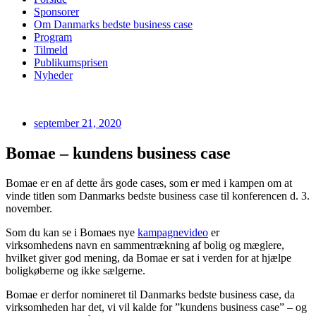
Sponsorer
Om Danmarks bedste business case
Program
Tilmeld
Publikumsprisen
Nyheder
september 21, 2020
Bomae – kundens business case
Bomae
er en af dette års gode cases, som er med i kampen om at
vinde titlen som Danmarks bedste business case til konferencen d. 3.
november.
Som du kan se i
Bomaes
nye
kampagnevideo
er
virksomheden
s
navn en sammentrækning af boli
g
og mæglere,
hvilket giver god mening, da
Bomae
er sat i verden for at hjælpe
boligkøberne og ikke sælgerne.
Bomae
er derfor nomineret til Danmarks bedste
business
case, da
virksomheden har det, vi vil kalde for ”kundens business case” – og