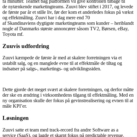
få minutter. Teamet bag platformen vil give kontrollen tilbage til
de
nytænkende marketingteams.
Zuuvi
blev stiftet i 2017, og levede
d
e første par år et stille liv, før der kom et anderledes fokus på vækst
og effektmåling.
Zuuvi
har i dag mere end 70
af
Skandinaviens
dygtigste marketingteams som
kunder – heriblandt
nogle af Danmarks største annoncører såsom TV2, Børsen, eBay,
Toyota mf.
Zuuvis
udfordring
Zuuvi
kæmpede de første år med at skalere forretningen via et
ustabilt salg, og en manglede evne til at effektmåle
de tiltag og
indsatser
på salgs-, marketings- og udviklingssiden.
Dette gjorde det meget svært at sk
alere forretningen, og derfor måtte
der ske en ændring i virksomhedens tilgang til effektmåling. Med en
ny organisation skulle der fokus på gevinstrealisering og evnen til at
måle
KPI’er
.
Løsningen
Zuuvi
satte et team med
track-record
fra andre
Software as a
service
(
SaaS
)
, og l
agde et skarpt fokus på
predictable
revenue
.