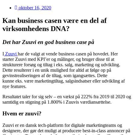
oktober 16, 2020
Kan business casen være en del af
virksomhedens DNA?
Det har
Zuuvi
en god business case på
I
Zuuvi
har
de
valgt at vende business casen på hovedet. Her
starter
Zuuvi
med
KPI’er
og målinger, og bruger disse til at
strukturere
forsøg og tiltag i eks. salg, marketing og udvikling.
Dette
resulterer i
en unik mulighed for altid at følge op på
gevinstr
ealiseringen af de tiltag
,
som igangsættes
. Dette
kunne
eks.
være
marketingtiltag, salgsindsatser eller udvikling af
nye features.
Resultatet taler for sig selv
–
en
vækst på 222% fra 2019 til 2020 og
samtidig en stigning på 1.800% i
Zuuvis
værdiansættelse.
Hvem er
zuuvi
?
Zuuvi
er en d
ansk
tech
-platform for digitale marketingteams og
designere, der gør det muligt at producere
best
-in-
class
annoncer
p
å