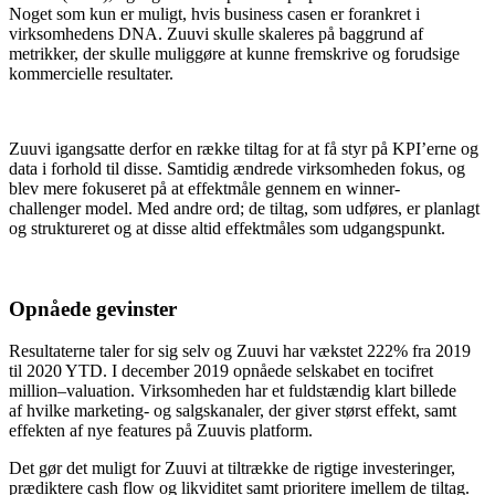
Noget som kun er muligt
,
hvis business casen er forankret i
virksomhedens DNA.
Zuuvi
skulle skaleres på baggrund af
metrikker,
der skulle
mulig
gøre
at kunne fremskrive og forudsige
kommercielle resultater.
Zuuvi
i
gangsatte derfor en række tiltag for at få styr på
KPI’er
ne
og
data i forhold til disse
.
S
amtidig ændrede virksomheden fokus, og
blev mere fokuseret på at effektmåle gennem en
winner-
challenger
model
. Med andre ord;
de tiltag
,
som
udføres,
er planlagt
og struktureret
og
at disse
altid effektmåles som udgangspunkt.
Opnåede gevinster
Resultaterne taler for sig selv og
Zuuvi
har
vækstet
222% fra 2019
til 2020 YTD. I december 2019 opnåede selskabet en tocifret
million
–
valuation
. Virksomheden har et fuldstændig klart billede
af
hvilke marketing- og salgskanaler
,
der
giver størst effekt, samt
effekten af nye features på
Zuuvis
platform.
Det gør det muligt for
Zuuvi
at tiltrække de rigtige investeringer,
prædiktere
cash
flow og likviditet
samt
prioritere imellem de tiltag
.