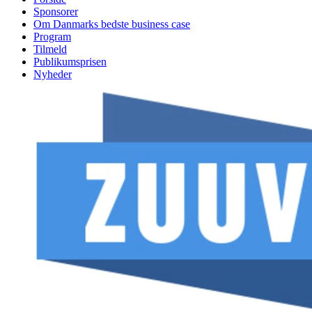
Sponsorer
Om Danmarks bedste business case
Program
Tilmeld
Publikumsprisen
Nyheder