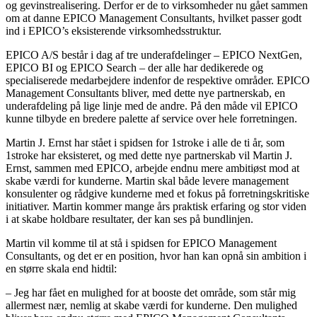
og gevinstrealisering. Derfor er de to virksomheder nu gået sammen
om at danne EPICO Management Consultants, hvilket passer godt
ind i EPICO’s eksisterende virksomhedsstruktur.
EPICO A/S består i dag af tre underafdelinger – EPICO NextGen,
EPICO BI og EPICO Search – der alle har dedikerede og
specialiserede medarbejdere indenfor de respektive områder. EPICO
Management Consultants bliver, med dette nye partnerskab, en
underafdeling på lige linje med de andre. På den måde vil EPICO
kunne tilbyde en bredere palette af service over hele forretningen.
Martin J. Ernst har stået i spidsen for 1stroke i alle de ti år, som
1stroke har eksisteret, og med dette nye partnerskab vil Martin J.
Ernst, sammen med EPICO, arbejde endnu mere ambitiøst mod at
skabe værdi for kunderne. Martin skal både levere management
konsulenter og rådgive kunderne med et fokus på forretningskritiske
initiativer. Martin kommer mange års praktisk erfaring og stor viden
i at skabe holdbare resultater, der kan ses på bundlinjen.
Martin vil komme til at stå i spidsen for EPICO Management
Consultants, og det er en position, hvor han kan opnå sin ambition i
en større skala end hidtil:
– Jeg har fået en mulighed for at booste det område, som står mig
allermest nær, nemlig at skabe værdi for kunderne. Den mulighed