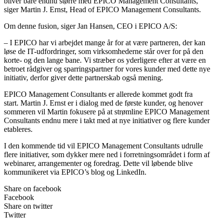
bliver bare endnu større med EPICO Management Consultants,
siger Martin J. Ernst, Head of EPICO Management Consultants.
Om denne fusion, siger Jan Hansen, CEO i EPICO A/S:
– I EPICO har vi arbejdet mange år for at være partneren, der kan
løse de IT-udfordringer, som virksomhederne står over for på den
korte- og den lange bane. Vi stræber os yderligere efter at være en
betroet rådgiver og sparringspartner for vores kunder med dette nye
initiativ, derfor giver dette partnerskab også mening.
EPICO Management Consultants er allerede kommet godt fra
start. Martin J. Ernst er i dialog med de første kunder, og henover
sommeren vil Martin fokusere på at strømline EPICO Management
Consultants endnu mere i takt med at nye initiativer og flere kunder
etableres.
I den kommende tid vil EPICO Management Consultants udrulle
flere initiativer, som dykker mere ned i forretningsområdet i form af
webinarer, arrangementer og foredrag. Dette vil løbende blive
kommunikeret via EPICO’s blog og LinkedIn.
Share on facebook
Facebook
Share on twitter
Twitter