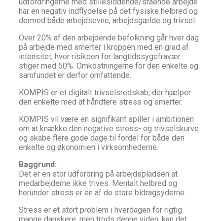
udfordringerne med stillesiddende/stående arbejde
har en negativ indflydelse på det fysiske helbred og
dermed både arbejdsevne, arbejdsgælde og trivsel.
Over 20% af den arbejdende befolkning går hver dag
på arbejde med smerter i kroppen med en grad af
intensitet, hvor risikoen for langtidssygefravær
stiger med 50%. Omkostningerne for den enkelte og
samfundet er derfor omfattende.
KOMPIS er et digitalt trivselsredskab, der hjælper
den enkelte med at håndtere stress og smerter.
KOMPIS vil være en signifikant spiller i ambitionen
om at knække den negative stress- og trivselskurve
og skabe flere gode dage til fordel for både den
enkelte og økonomien i virksomhederne.
Baggrund:
Det er en stor udfordring på arbejdspladsen at
medarbejderne ikke trives. Mentalt helbred og
herunder stress er en af de store bidragsyderne.
Stress er et stort problem i hverdagen for rigtig
mange danskere, men trods denne viden, kan det