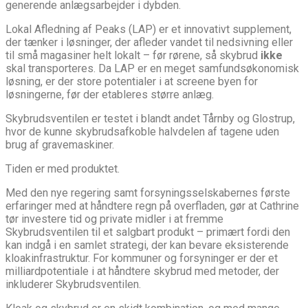
generende anlægsarbejder i dybden.
Lokal Afledning af Peaks (LAP) er et innovativt supplement,
der tænker i løsninger, der afleder vandet til nedsivning eller
til små magasiner helt lokalt – før rørene, så skybrud
ikke
skal transporteres. Da LAP er en meget samfundsøkonomisk
løsning, er der store potentialer i at screene byen for
løsningerne, før der etableres større anlæg.
Skybrudsventilen er testet i blandt andet Tårnby og Glostrup,
hvor de kunne skybrudsafkoble halvdelen af tagene uden
brug af gravemaskiner.
Tiden er med produktet.
Med den nye regering samt forsyningsselskabernes første
erfaringer med at håndtere regn på overfladen, gør at Cathrine
tør investere tid og private midler i at fremme
Skybrudsventilen til et salgbart produkt – primært fordi den
kan indgå i en samlet strategi, der kan bevare eksisterende
kloakinfrastruktur. For kommuner og forsyninger er der et
milliardpotentiale i at håndtere skybrud med metoder, der
inkluderer Skybrudsventilen.