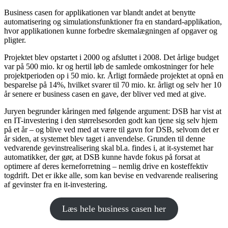
Business casen for applikationen var blandt andet at benytte
automatisering og simulationsfunktioner fra en standard-applikation,
hvor applikationen kunne forbedre skemalægningen af opgaver og
pligter.
Projektet blev opstartet i 2000 og afsluttet i 2008. Det årlige budget
var på 500 mio. kr og hertil løb de samlede omkostninger for hele
projektperioden op i 50 mio. kr. Årligt formåede projektet at opnå en
besparelse på 14%, hvilket svarer til 70 mio. kr. årligt og selv her 10
år senere er business casen en gave, der bliver ved med at give.
Juryen begrunder kåringen med følgende argument: DSB har vist at
en IT-investering i den størrelsesorden godt kan tjene sig selv hjem
på et år – og blive ved med at være til gavn for DSB, selvom det er
år siden, at systemet blev taget i anvendelse. Grunden til denne
vedvarende gevinstrealisering skal bl.a. findes i, at it-systemet har
automatikker, der gør, at DSB kunne havde fokus på forsat at
optimere af deres kerneforretning – nemlig drive en kosteffektiv
togdrift. Det er ikke alle, som kan bevise en vedvarende realisering
af gevinster fra en it-investering.
Læs hele business casen her