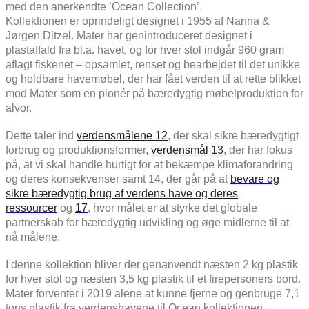
med den anerkendte ’Ocean Collection’.
Kollektionen er oprindeligt designet i 1955 af Nanna &
Jørgen Ditzel. Mater har genintroduceret designet i
plastaffald fra bl.a. havet, og for hver stol indgår 960 gram
aflagt fiskenet – opsamlet, renset og bearbejdet til det unikke
og holdbare havemøbel, der har fået verden til at rette blikket
mod Mater som en pionér på bæredygtig møbelproduktion for
alvor.
Dette taler ind
verdensmålene 12
, der skal sikre bæredygtigt
forbrug og produktionsformer,
verdensmål 13
, der har fokus
på, at vi skal handle hurtigt for at bekæmpe klimaforandring
og deres konsekvenser samt 14, der går på at
bevare og
sikre bæredygtig brug af verdens have og deres
ressourcer
og
17
, hvor målet er at styrke det globale
partnerskab for bæredygtig udvikling og øge midlerne til at
nå målene.
I denne kollektion bliver der genanvendt næsten 2 kg plastik
for hver stol og næsten 3,5 kg plastik til et firepersoners bord.
Mater forventer i 2019 alene at kunne fjerne og genbruge 7,1
tons plastik fra verdenshavene til Ocean kollektionen.