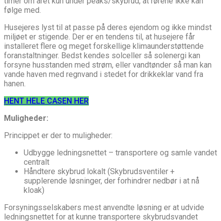
timer om året kun under peaks/skybrud, at rørene ikke kan
følge med.
Husejeres lyst til at passe på deres ejendom og ikke mindst
miljøet er stigende. Der er en tendens til, at husejere får
installeret flere og meget forskellige klimaunderstøttende
foranstaltninger. Bedst kendes solceller så solenergi kan
forsyne husstanden med strøm, eller vandtønder så man kan
vande haven med regnvand i stedet for drikkeklar vand fra
hanen.
HENT HELE CASEN HER
Muligheder:
Princippet er der to muligheder:
Udbygge ledningsnettet – transportere og samle vandet
centralt
Håndtere skybrud lokalt (Skybrudsventiler +
supplerende løsninger, der forhindrer nedbør i at nå
kloak)
Forsyningsselskabers mest anvendte løsning er at udvide
ledningsnettet for at kunne transportere skybrudsvandet