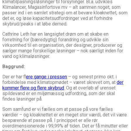
klimatilpasningsløsninger til forsyninger. Bl.a. udvikles
Klimalancer, Magasinfortove mv – alt sammen noget, som
passer ind i en samlet strategi om at bevare kloaknettet, som
det er, og løse kapacitetsudfordringer ved at forhindre
skybrud/peaks i at løbe derned.
Cathrine Leth har en langsigtet drøm om at skabe en
forretning for (bæredygtig) forandring og udvikle sin
virksomhed til en organisation, der designer, producerer og
sælger mange forskellige løsninger – nok særligt inden for
vand og klimaløsninger.
Baggrund:
Der er har f
lere gange i pressen
– og senest primo okt. i
forbindelse med klimatopmødet – været skrevet om, at
der
kommer flere og flere skybrud
. Og at overløb af urenset
spildevand er en miljømæssig udfordring, som der skal
findes løsninger på.
Som samfund er vi fælles om at passe på vore fælles
værdier – og kloaknettet er en meget stor værdi, det vil være
besparende at passe på. I princippet er alle rør
overdimensionerede i 99,99% af tiden. Det er få minutter eller