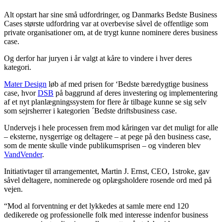
Alt opstart har sine små udfordringer, og Danmarks Bedste Business
Cases største udfordring var at overbevise såvel de offentlige som
private organisationer om, at de trygt kunne nominere deres business
case.
Og derfor har juryen i år valgt at kåre to vindere i hver deres
kategori.
Mater Design
løb af med prisen for ‘Bedste bæredygtige business
case, hvor
DSB
på baggrund af deres investering og implementering
af et nyt planlægningssystem for flere år tilbage kunne se sig selv
som sejrsherrer i kategorien ´Bedste driftsbusiness case.
Undervejs i hele processen frem mod kåringen var det muligt for alle
– eksterne, nysgerrige og deltagere – at pege på den business case,
som de mente skulle vinde publikumsprisen – og vinderen blev
VandVender
.
Initiativtager til arrangementet, Martin J. Ernst, CEO, 1stroke, gav
såvel deltagere, nominerede og oplægsholdere rosende ord med på
vejen.
“Mod al forventning er det lykkedes at samle mere end 120
dedikerede og professionelle folk med interesse indenfor business