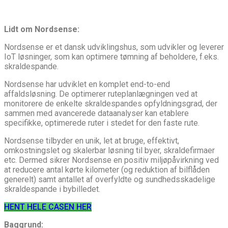
Lidt om Nordsense:
Nordsense er et dansk udviklingshus, som udvikler og leverer
IoT løsninger, som kan optimere tømning af beholdere, f.eks.
skraldespande.
Nordsense har udviklet en komplet end-to-end
affaldsløsning. De optimerer ruteplanlægningen ved at
monitorere de enkelte skraldespandes opfyldningsgrad, der
sammen med avancerede dataanalyser kan etablere
specifikke, optimerede ruter i stedet for den faste rute.
Nordsense tilbyder en unik, let at bruge, effektivt,
omkostningslet og skalerbar løsning til byer, skraldefirmaer
etc. Dermed sikrer Nordsense en positiv miljøpåvirkning ved
at reducere antal kørte kilometer (og reduktion af bilflåden
generelt) samt antallet af overfyldte og sundhedsskadelige
skraldespande i bybilledet.
HENT HELE CASEN HER
Baggrund: