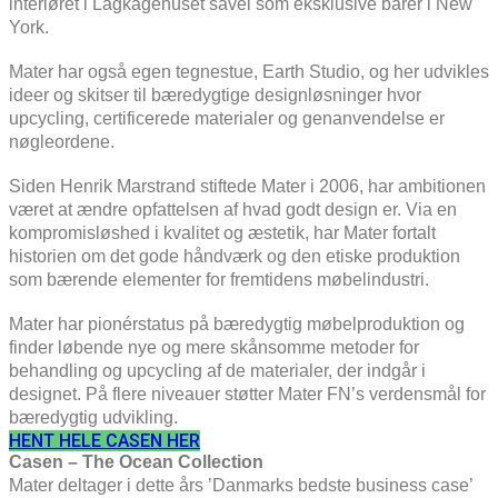
interiøret i Lagkagehuset såvel som eksklusive barer i New
York.
Mater har også egen tegnestue, Earth Studio, og her udvikles
ideer og skitser til bæredygtige designløsninger hvor
upcycling, certificerede materialer og genanvendelse er
nøgleordene.
Siden Henrik Marstrand stiftede Mater i 2006, har ambitionen
været at ændre opfattelsen af hvad godt design er. Via en
kompromisløshed i kvalitet og æstetik, har Mater fortalt
historien om det gode håndværk og den etiske produktion
som bærende elementer for fremtidens møbelindustri.
Mater har pionérstatus på bæredygtig møbelproduktion og
finder løbende nye og mere skånsomme metoder for
behandling og upcycling af de materialer, der indgår i
designet. På flere niveauer støtter Mater FN’s verdensmål for
bæredygtig udvikling.
HENT HELE CASEN HER
Casen – The Ocean Collection
Mater deltager i dette års ’Danmarks bedste business case’