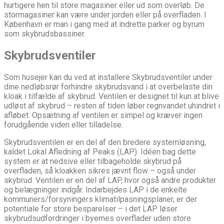
hurtigere hen til store magasiner eller ud som overløb. De
stormagasiner kan være under jorden eller på overfladen. I
København er man i gang med at indrette parker og byrum
som skybrudsbassiner.
Skybrudsventiler
Som husejer kan du ved at installere Skybrudsventiler under
dine nedløbsrør forhindre skybrudsvand i at overbelaste din
kloak i tilfælde af skybrud. Ventilen er designet til kun at blive
udløst af skybrud – resten af tiden løber regnvandet uhindret i
afløbet. Opsætning af ventilen er simpel og kræver ingen
forudgående viden eller tilladelse.
Skybrudsventilen er en del af den bredere systemløsning,
kaldet Lokal Afledning af Peaks (LAP). Idéen bag dette
system er at nedsive eller tilbageholde skybrud på
overfladen, så kloakken sikres jævnt flow – også under
skybrud. Ventilen er en del af LAP, hvor også andre produkter
og belægninger indgår. Indarbejdes LAP i de enkelte
kommuners/forsyningers klimatilpasningsplaner, er der
potentiale for store besparelser – i det LAP løser
skybrudsudfordringer i byernes overflader uden store