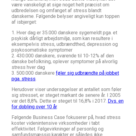
være vanskeligt at sige noget helt præcist om
udbredelsen og omfanget af stress blandt
danskerne. Følgende belyser angiveligt kun toppen
af isbjerget:
1. Hver dag er 35.000 danskere sygemeldt pga. et
psykisk dårligt arbejdsmiljø, som kan resultere i
eksempelvis stress, udbrændthed, depression og
psykosomatiske symptomer
2. 430.000 danskere, svarende til 10-12% af den
danske befolkning, oplever symptomer på alvorlig
stress hver dag
3. 500.
000 danskere
føler sig udbrændte på jobbet
pga. stress
.
Herudover viser undersøgelser at antallet som føler
sig stresset, er steget markant de senere år. I 2005
var det 8,8%. Dette er steget til 16,8% i 2017.
Dvs. en
for dobling over 10 år
.
Følgende Business Case fokuserer på, hvad stress
koster videnintensive virksomheder i tabt
effektivitet. Følgevirkninger af personlig og
samfundsmæssig karakter er således ikke