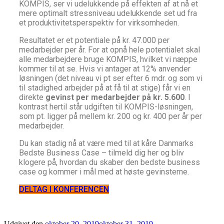
KOMPIS, ser vi udelukkende på effekten af at nå et
mere optimalt stressniveau udelukkende set ud fra
et produktivitetsperspektiv for virksomheden.
Resultatet er et potentiale på kr. 47.000 per
medarbejder per år. For at opnå hele potentialet skal
alle medarbejdere bruge KOMPIS, hvilket vi næppe
kommer til at se. Hvis vi antager at 12% anvender
løsningen (det niveau vi pt ser efter 6 mdr. og som vi
til stadighed arbejder på at få til at stige) får vi en
direkte
gevinst per medarbejder på kr. 5.600
. I
kontrast hertil står udgiften til KOMPIS-løsningen,
som pt. ligger på mellem kr. 200 og kr. 400 per år per
medarbejder.
Du kan stadig nå at være med til at kåre Danmarks
Bedste Business Case – tilmeld dig her og bliv
klogere på, hvordan du skaber den bedste business
case og kommer i mål med at høste gevinsterne.
DELTAG I KONFERENCEN
Udgivet den
oktober 20, 2019
oktober 31, 2019