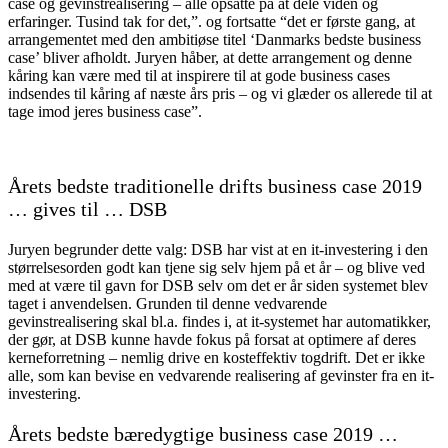
case og gevinstrealisering – alle opsatte på at dele viden og
erfaringer. Tusind tak for det,”. og fortsatte “det er første gang, at
arrangementet med den ambitiøse titel ‘Danmarks bedste business
case’ bliver afholdt. Juryen håber, at dette arrangement og denne
kåring kan være med til at inspirere til at gode business cases
indsendes til kåring af næste års pris – og vi glæder os allerede til at
tage imod jeres business case”.
Årets bedste traditionelle drifts business case 2019
… gives til … DSB
Juryen begrunder dette valg: DSB har vist at en it-investering i den
størrelsesorden godt kan tjene sig selv hjem på et år – og blive ved
med at være til gavn for DSB selv om det er år siden systemet blev
taget i anvendelsen. Grunden til denne vedvarende
gevinstrealisering skal bl.a. findes i, at it-systemet har automatikker,
der gør, at DSB kunne havde fokus på forsat at optimere af deres
kerneforretning – nemlig drive en kosteffektiv togdrift. Det er ikke
alle, som kan bevise en vedvarende realisering af gevinster fra en it-
investering.
Årets bedste bæredygtige business case 2019 …