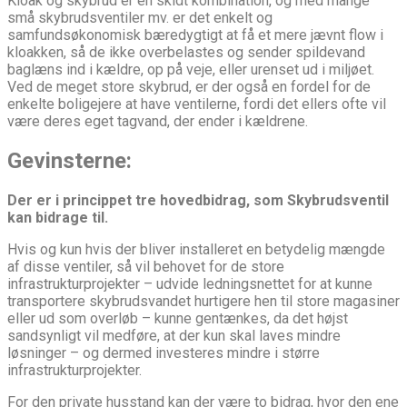
Kloak og skybrud er en skidt kombination, og med mange
små skybrudsventiler mv. er det enkelt og
samfundsøkonomisk bæredygtigt at få et mere jævnt flow i
kloakken, så de ikke overbelastes og sender spildevand
baglæns ind i kældre, op på veje, eller urenset ud i miljøet.
Ved de meget store skybrud, er der også en fordel for de
enkelte boligejere at have ventilerne, fordi det ellers ofte vil
være deres eget tagvand, der ender i kældrene.
Gevinsterne:
Der er i princippet tre hovedbidrag, som
Skybrudsventil
kan bidrage til.
Hvis og kun hvis der bliver installeret en betydelig mængde
af disse ventiler, så vil behovet for de store
infrastrukturprojekter – udvide ledningsnettet for at kunne
transportere skybrudsvandet hurtigere hen til store magasiner
eller ud som overløb – kunne gentænkes, da det højst
sandsynligt vil medføre, at der kun skal laves mindre
løsninger – og dermed investeres mindre i større
infrastrukturprojekter.
For den private husstand kan der være to bidrag, hvor den ene